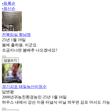
•
등록순
•
최신순
전북임실 형남영
25년 1월 19일
봄에 출하용. 이군요
조금지나면 봄배추 나오겠네요?
답글쓰기
경기김포 태일농산이정수
답변왕
2008년귀농친환경농민
·
25년 1월 16일
하우스 내에서 강선 이용 터널식 비닐 씌우면 김포 어서도 가능