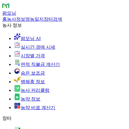
팜모닝
홈
농사정보
영농일지
장터
검색
농사 정보
팜모닝 AI
실시간 경매 시세
시장별 가격
면적 직불금 계산기
숨은 보조금
병해충 정보
농사 커리큘럼
농약 정보
농약 비료 계산기
장터