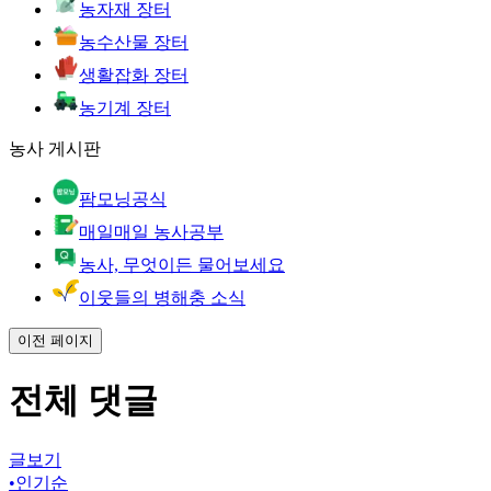
농자재 장터
농수산물 장터
생활잡화 장터
농기계 장터
농사 게시판
팜모닝공식
매일매일 농사공부
농사, 무엇이든 물어보세요
이웃들의 병해충 소식
이전 페이지
전체 댓글
글보기
•
인기순