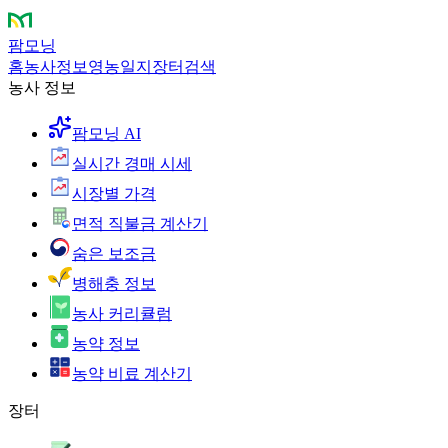
팜모닝
홈
농사정보
영농일지
장터
검색
농사 정보
팜모닝 AI
실시간 경매 시세
시장별 가격
면적 직불금 계산기
숨은 보조금
병해충 정보
농사 커리큘럼
농약 정보
농약 비료 계산기
장터