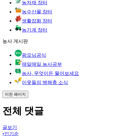
농자재 장터
농수산물 장터
생활잡화 장터
농기계 장터
농사 게시판
팜모닝공식
매일매일 농사공부
농사, 무엇이든 물어보세요
이웃들의 병해충 소식
이전 페이지
전체 댓글
글보기
•
인기순