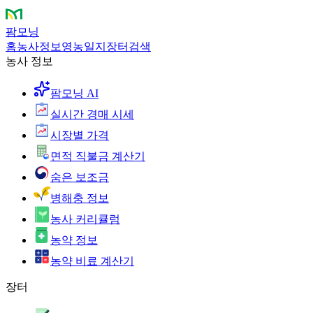
팜모닝
홈
농사정보
영농일지
장터
검색
농사 정보
팜모닝 AI
실시간 경매 시세
시장별 가격
면적 직불금 계산기
숨은 보조금
병해충 정보
농사 커리큘럼
농약 정보
농약 비료 계산기
장터