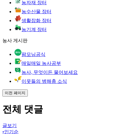
농자재 장터
농수산물 장터
생활잡화 장터
농기계 장터
농사 게시판
팜모닝공식
매일매일 농사공부
농사, 무엇이든 물어보세요
이웃들의 병해충 소식
이전 페이지
전체 댓글
글보기
•
인기순