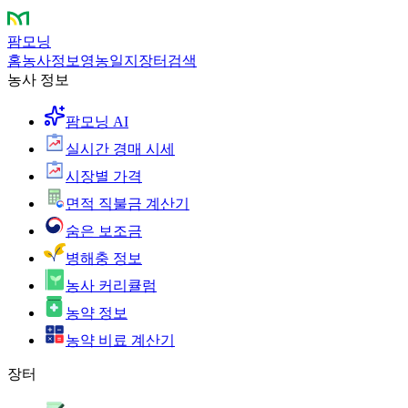
팜모닝
홈
농사정보
영농일지
장터
검색
농사 정보
팜모닝 AI
실시간 경매 시세
시장별 가격
면적 직불금 계산기
숨은 보조금
병해충 정보
농사 커리큘럼
농약 정보
농약 비료 계산기
장터