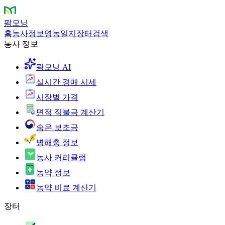
팜모닝
홈
농사정보
영농일지
장터
검색
농사 정보
팜모닝 AI
실시간 경매 시세
시장별 가격
면적 직불금 계산기
숨은 보조금
병해충 정보
농사 커리큘럼
농약 정보
농약 비료 계산기
장터