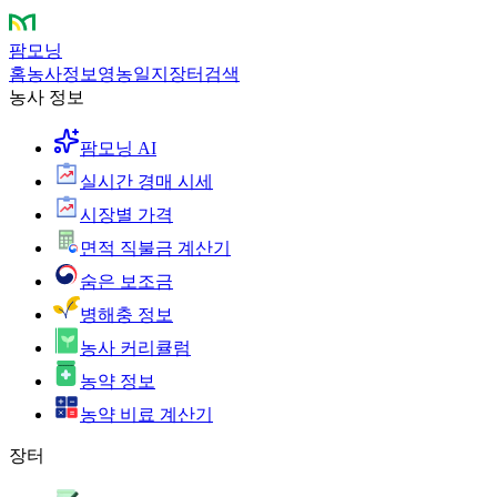
팜모닝
홈
농사정보
영농일지
장터
검색
농사 정보
팜모닝 AI
실시간 경매 시세
시장별 가격
면적 직불금 계산기
숨은 보조금
병해충 정보
농사 커리큘럼
농약 정보
농약 비료 계산기
장터