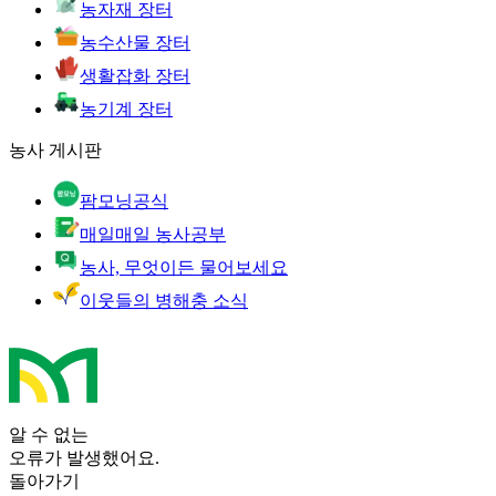
농자재 장터
농수산물 장터
생활잡화 장터
농기계 장터
농사 게시판
팜모닝공식
매일매일 농사공부
농사, 무엇이든 물어보세요
이웃들의 병해충 소식
알 수 없는
오류가 발생했어요.
돌아가기