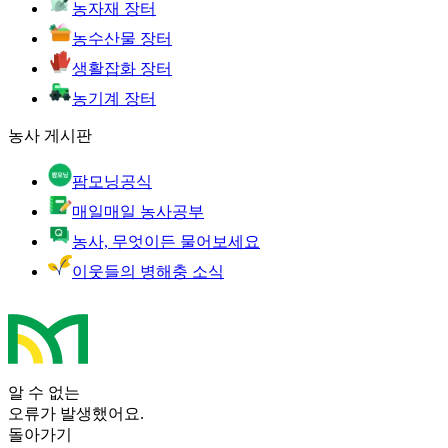
농자재 장터
농수산물 장터
생활잡화 장터
농기계 장터
농사 게시판
팜모닝공식
매일매일 농사공부
농사, 무엇이든 물어보세요
이웃들의 병해충 소식
알 수 없는
오류가 발생했어요.
돌아가기