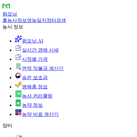
팜모닝
홈
농사정보
영농일지
장터
검색
농사 정보
팜모닝 AI
실시간 경매 시세
시장별 가격
면적 직불금 계산기
숨은 보조금
병해충 정보
농사 커리큘럼
농약 정보
농약 비료 계산기
장터