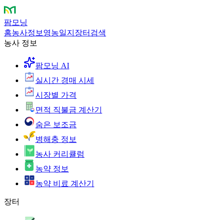
팜모닝
홈
농사정보
영농일지
장터
검색
농사 정보
팜모닝 AI
실시간 경매 시세
시장별 가격
면적 직불금 계산기
숨은 보조금
병해충 정보
농사 커리큘럼
농약 정보
농약 비료 계산기
장터