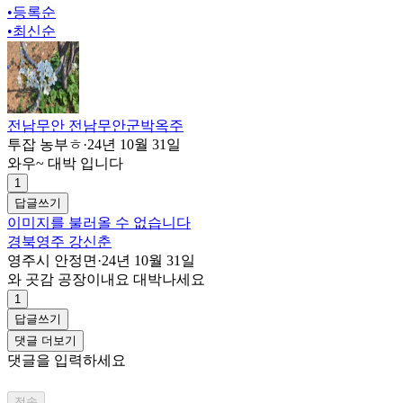
•
등록순
•
최신순
전남무안 전남무안군박옥주
투잡 농부ㅎ
·
24년 10월 31일
와우~ 대박 입니다
1
답글쓰기
이미지를 불러올 수 없습니다
경북영주 강신춘
영주시 안정면
·
24년 10월 31일
와 곳감 공장이내요 대박나세요
1
답글쓰기
댓글 더보기
댓글을 입력하세요
전송