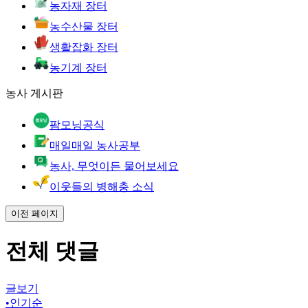
농자재 장터
농수산물 장터
생활잡화 장터
농기계 장터
농사 게시판
팜모닝공식
매일매일 농사공부
농사, 무엇이든 물어보세요
이웃들의 병해충 소식
이전 페이지
전체 댓글
글보기
•
인기순