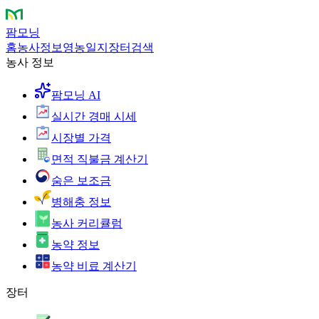
팜모닝
홈
농사정보
영농일지
장터
검색
농사 정보
팜모닝 AI
실시간 경매 시세
시장별 가격
면적 직불금 계산기
숨은 보조금
병해충 정보
농사 커리큘럼
농약 정보
농약 비료 계산기
장터