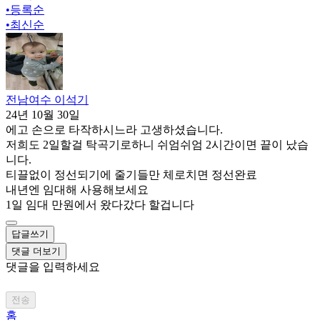
•
등록순
•
최신순
전남여수 이석기
24년 10월 30일
에고 손으로 타작하시느라 고생하셨습니다.
저희도 2일할걸 탁곡기로하니 쉬엄쉬엄 2시간이면 끝이 났습
니다.
티끌없이 정선되기에 줄기들만 체로치면 정선완료
내년엔 임대해 사용해보세요
1일 임대 만원에서 왔다갔다 할겁니다
답글쓰기
댓글 더보기
댓글을 입력하세요
전송
홈