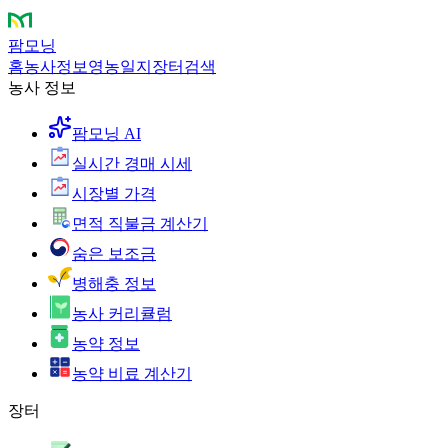
팜모닝
홈
농사정보
영농일지
장터
검색
농사 정보
팜모닝 AI
실시간 경매 시세
시장별 가격
면적 직불금 계산기
숨은 보조금
병해충 정보
농사 커리큘럼
농약 정보
농약 비료 계산기
장터