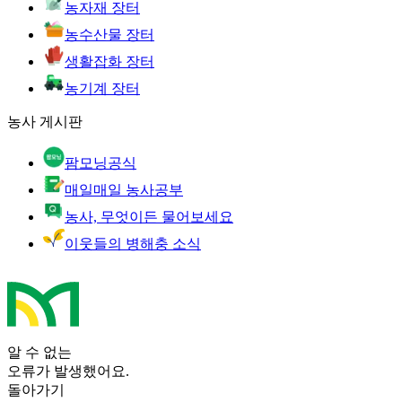
농자재 장터
농수산물 장터
생활잡화 장터
농기계 장터
농사 게시판
팜모닝공식
매일매일 농사공부
농사, 무엇이든 물어보세요
이웃들의 병해충 소식
알 수 없는
오류가 발생했어요.
돌아가기