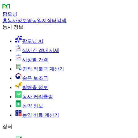
팜모닝
홈
농사정보
영농일지
장터
검색
농사 정보
팜모닝 AI
실시간 경매 시세
시장별 가격
면적 직불금 계산기
숨은 보조금
병해충 정보
농사 커리큘럼
농약 정보
농약 비료 계산기
장터