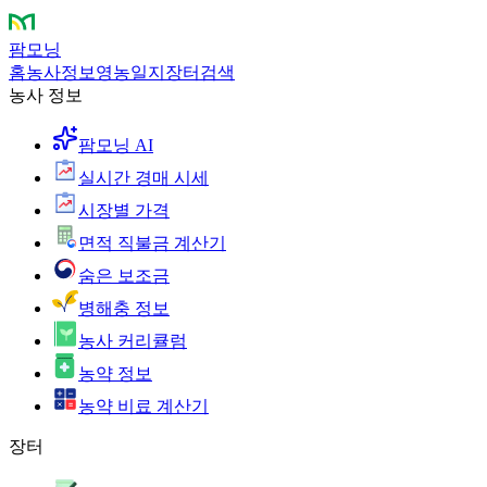
팜모닝
홈
농사정보
영농일지
장터
검색
농사 정보
팜모닝 AI
실시간 경매 시세
시장별 가격
면적 직불금 계산기
숨은 보조금
병해충 정보
농사 커리큘럼
농약 정보
농약 비료 계산기
장터