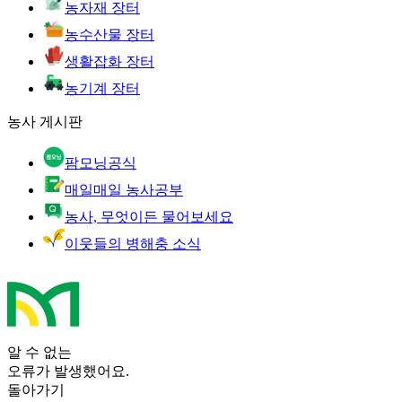
농자재 장터
농수산물 장터
생활잡화 장터
농기계 장터
농사 게시판
팜모닝공식
매일매일 농사공부
농사, 무엇이든 물어보세요
이웃들의 병해충 소식
알 수 없는
오류가 발생했어요.
돌아가기