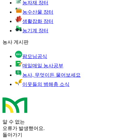
농자재 장터
농수산물 장터
생활잡화 장터
농기계 장터
농사 게시판
팜모닝공식
매일매일 농사공부
농사, 무엇이든 물어보세요
이웃들의 병해충 소식
알 수 없는
오류가 발생했어요.
돌아가기