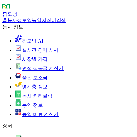
팜모닝
홈
농사정보
영농일지
장터
검색
농사 정보
팜모닝 AI
실시간 경매 시세
시장별 가격
면적 직불금 계산기
숨은 보조금
병해충 정보
농사 커리큘럼
농약 정보
농약 비료 계산기
장터