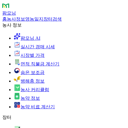
팜모닝
홈
농사정보
영농일지
장터
검색
농사 정보
팜모닝 AI
실시간 경매 시세
시장별 가격
면적 직불금 계산기
숨은 보조금
병해충 정보
농사 커리큘럼
농약 정보
농약 비료 계산기
장터