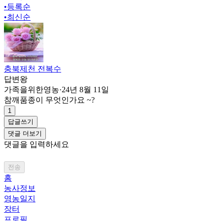
•
등록순
•
최신순
충북제천 전복수
답변왕
가족을위한영농
·
24년 8월 11일
참깨품종이 무엇인가요 ~?
1
답글쓰기
댓글 더보기
댓글을 입력하세요
전송
홈
농사정보
영농일지
장터
프로필