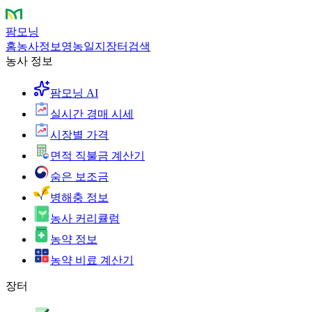
팜모닝
홈
농사정보
영농일지
장터
검색
농사 정보
팜모닝 AI
실시간 경매 시세
시장별 가격
면적 직불금 계산기
숨은 보조금
병해충 정보
농사 커리큘럼
농약 정보
농약 비료 계산기
장터