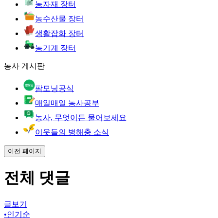
농자재 장터
농수산물 장터
생활잡화 장터
농기계 장터
농사 게시판
팜모닝공식
매일매일 농사공부
농사, 무엇이든 물어보세요
이웃들의 병해충 소식
이전 페이지
전체 댓글
글보기
•
인기순