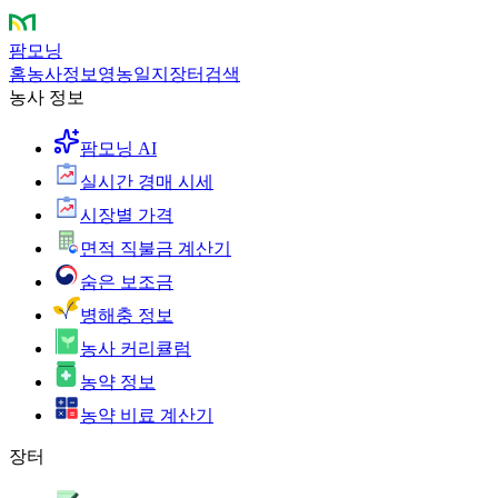
팜모닝
홈
농사정보
영농일지
장터
검색
농사 정보
팜모닝 AI
실시간 경매 시세
시장별 가격
면적 직불금 계산기
숨은 보조금
병해충 정보
농사 커리큘럼
농약 정보
농약 비료 계산기
장터