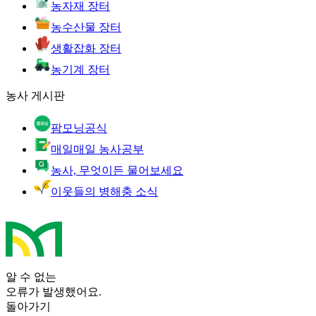
농자재 장터
농수산물 장터
생활잡화 장터
농기계 장터
농사 게시판
팜모닝공식
매일매일 농사공부
농사, 무엇이든 물어보세요
이웃들의 병해충 소식
알 수 없는
오류가 발생했어요.
돌아가기