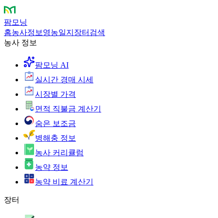
팜모닝
홈
농사정보
영농일지
장터
검색
농사 정보
팜모닝 AI
실시간 경매 시세
시장별 가격
면적 직불금 계산기
숨은 보조금
병해충 정보
농사 커리큘럼
농약 정보
농약 비료 계산기
장터