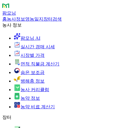
팜모닝
홈
농사정보
영농일지
장터
검색
농사 정보
팜모닝 AI
실시간 경매 시세
시장별 가격
면적 직불금 계산기
숨은 보조금
병해충 정보
농사 커리큘럼
농약 정보
농약 비료 계산기
장터