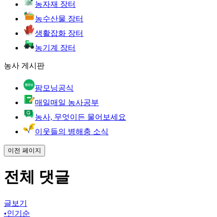
농자재 장터
농수산물 장터
생활잡화 장터
농기계 장터
농사 게시판
팜모닝공식
매일매일 농사공부
농사, 무엇이든 물어보세요
이웃들의 병해충 소식
이전 페이지
전체 댓글
글보기
•
인기순