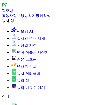
팜모닝
홈
농사정보
영농일지
장터
검색
농사 정보
팜모닝 AI
실시간 경매 시세
시장별 가격
면적 직불금 계산기
숨은 보조금
병해충 정보
농사 커리큘럼
농약 정보
농약 비료 계산기
장터