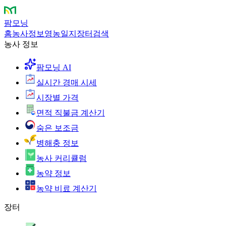
팜모닝
홈
농사정보
영농일지
장터
검색
농사 정보
팜모닝 AI
실시간 경매 시세
시장별 가격
면적 직불금 계산기
숨은 보조금
병해충 정보
농사 커리큘럼
농약 정보
농약 비료 계산기
장터