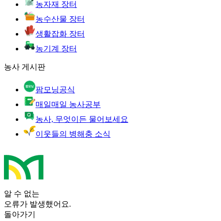
농자재 장터
농수산물 장터
생활잡화 장터
농기계 장터
농사 게시판
팜모닝공식
매일매일 농사공부
농사, 무엇이든 물어보세요
이웃들의 병해충 소식
알 수 없는
오류가 발생했어요.
돌아가기