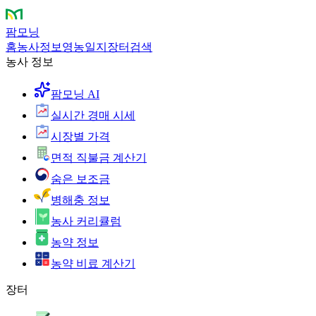
팜모닝
홈
농사정보
영농일지
장터
검색
농사 정보
팜모닝 AI
실시간 경매 시세
시장별 가격
면적 직불금 계산기
숨은 보조금
병해충 정보
농사 커리큘럼
농약 정보
농약 비료 계산기
장터