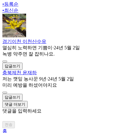
•
등록순
•
최신순
경기이천 이천산수유
열심히 노력하면 기쁨이
·
24년 5월 2일
녹병 약주면 잘 잡히나요.
답글쓰기
충북제천 윤재하
저는 깻잎 농사꾼 9년
·
24년 5월 2일
미리 예방을 하셨어야지요
답글쓰기
댓글 더보기
댓글을 입력하세요
전송
홈