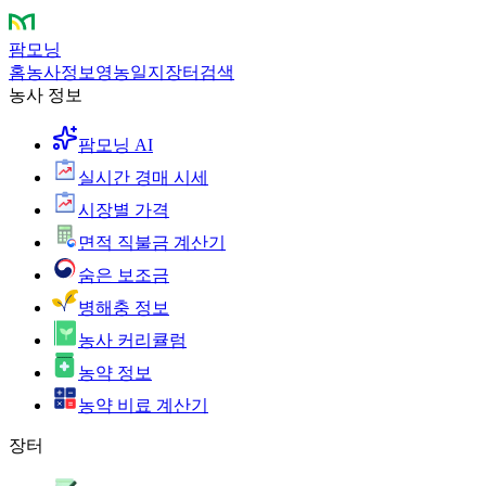
팜모닝
홈
농사정보
영농일지
장터
검색
농사 정보
팜모닝 AI
실시간 경매 시세
시장별 가격
면적 직불금 계산기
숨은 보조금
병해충 정보
농사 커리큘럼
농약 정보
농약 비료 계산기
장터