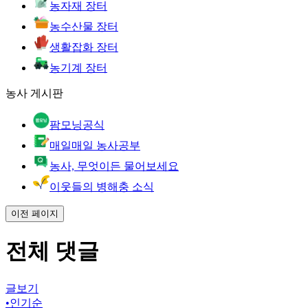
농자재 장터
농수산물 장터
생활잡화 장터
농기계 장터
농사 게시판
팜모닝공식
매일매일 농사공부
농사, 무엇이든 물어보세요
이웃들의 병해충 소식
이전 페이지
전체 댓글
글보기
•
인기순