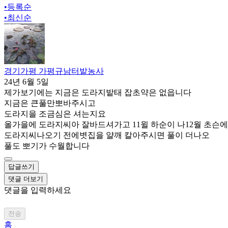
•
등록순
•
최신순
경기가평 가평규남터밭농사
24년 6월 5일
제가보기에는 지금은 도라지밭태 잡초약은 없읍니다
지금은 큰풀만뽀바주시고
도라지을 조금심은 셔는지요
올가을에 도라지씨아 잘바드셔가고 11윌 하순이 나12월 초슨에
도라지씨나오기 전에볏집을 얄깨 칼아주시면 풀이 더나오
풀도 뽀기가 수월합니다
답글쓰기
댓글 더보기
댓글을 입력하세요
전송
홈