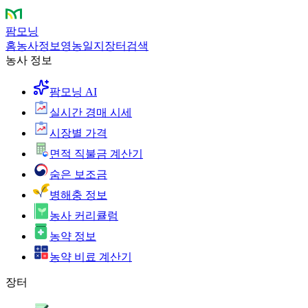
팜모닝
홈
농사정보
영농일지
장터
검색
농사 정보
팜모닝 AI
실시간 경매 시세
시장별 가격
면적 직불금 계산기
숨은 보조금
병해충 정보
농사 커리큘럼
농약 정보
농약 비료 계산기
장터