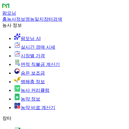
팜모닝
홈
농사정보
영농일지
장터
검색
농사 정보
팜모닝 AI
실시간 경매 시세
시장별 가격
면적 직불금 계산기
숨은 보조금
병해충 정보
농사 커리큘럼
농약 정보
농약 비료 계산기
장터