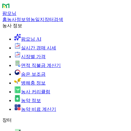
팜모닝
홈
농사정보
영농일지
장터
검색
농사 정보
팜모닝 AI
실시간 경매 시세
시장별 가격
면적 직불금 계산기
숨은 보조금
병해충 정보
농사 커리큘럼
농약 정보
농약 비료 계산기
장터