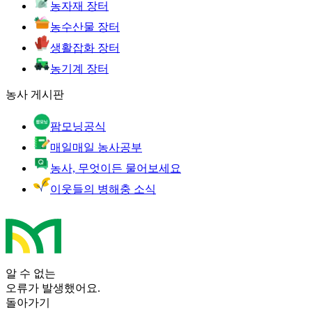
농자재 장터
농수산물 장터
생활잡화 장터
농기계 장터
농사 게시판
팜모닝공식
매일매일 농사공부
농사, 무엇이든 물어보세요
이웃들의 병해충 소식
알 수 없는
오류가 발생했어요.
돌아가기