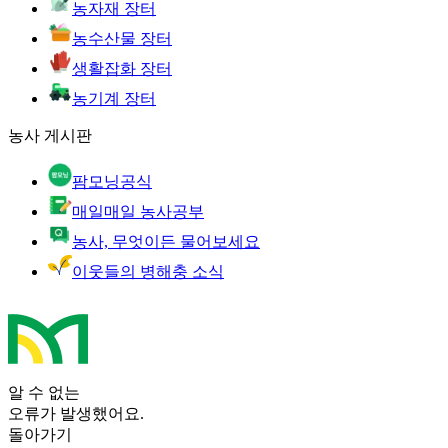
농자재 장터
농수산물 장터
생활잡화 장터
농기계 장터
농사 게시판
팜모닝공식
매일매일 농사공부
농사, 무엇이든 물어보세요
이웃들의 병해충 소식
알 수 없는
오류가 발생했어요.
돌아가기