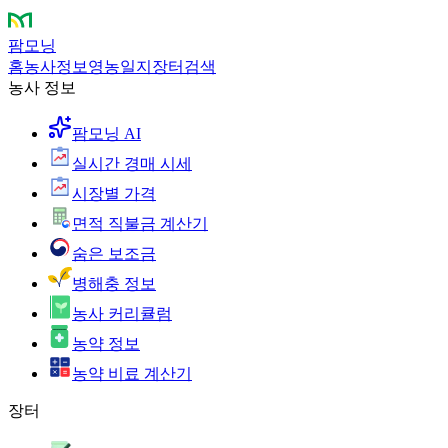
팜모닝
홈
농사정보
영농일지
장터
검색
농사 정보
팜모닝 AI
실시간 경매 시세
시장별 가격
면적 직불금 계산기
숨은 보조금
병해충 정보
농사 커리큘럼
농약 정보
농약 비료 계산기
장터