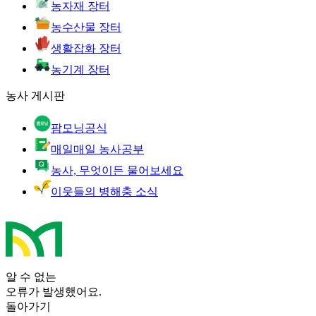
농자재 장터
농수산물 장터
생활잡화 장터
농기계 장터
농사 게시판
팜모닝공식
매일매일 농사공부
농사, 무엇이든 물어보세요
이웃들의 병해충 소식
알 수 없는
오류가 발생했어요.
돌아가기