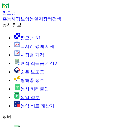
팜모닝
홈
농사정보
영농일지
장터
검색
농사 정보
팜모닝 AI
실시간 경매 시세
시장별 가격
면적 직불금 계산기
숨은 보조금
병해충 정보
농사 커리큘럼
농약 정보
농약 비료 계산기
장터