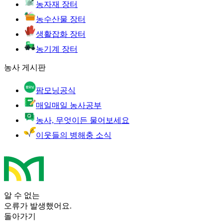
농자재 장터
농수산물 장터
생활잡화 장터
농기계 장터
농사 게시판
팜모닝공식
매일매일 농사공부
농사, 무엇이든 물어보세요
이웃들의 병해충 소식
알 수 없는
오류가 발생했어요.
돌아가기