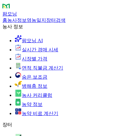
팜모닝
홈
농사정보
영농일지
장터
검색
농사 정보
팜모닝 AI
실시간 경매 시세
시장별 가격
면적 직불금 계산기
숨은 보조금
병해충 정보
농사 커리큘럼
농약 정보
농약 비료 계산기
장터