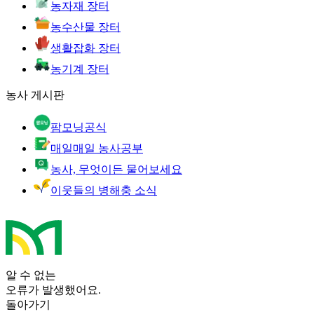
농자재 장터
농수산물 장터
생활잡화 장터
농기계 장터
농사 게시판
팜모닝공식
매일매일 농사공부
농사, 무엇이든 물어보세요
이웃들의 병해충 소식
알 수 없는
오류가 발생했어요.
돌아가기