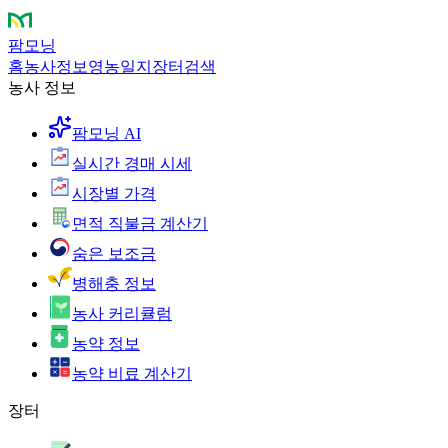
팜모닝
홈
농사정보
영농일지
장터
검색
농사 정보
팜모닝 AI
실시간 경매 시세
시장별 가격
면적 직불금 계산기
숨은 보조금
병해충 정보
농사 커리큘럼
농약 정보
농약 비료 계산기
장터