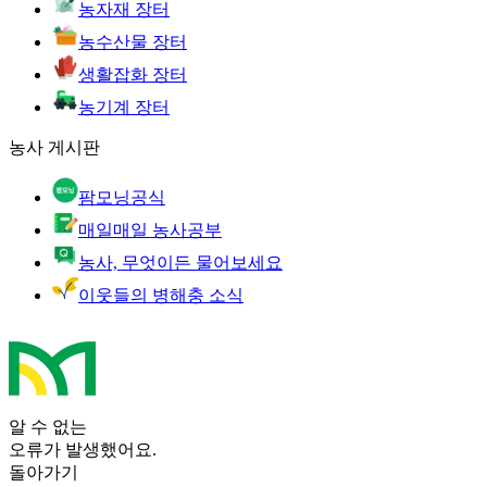
농자재 장터
농수산물 장터
생활잡화 장터
농기계 장터
농사 게시판
팜모닝공식
매일매일 농사공부
농사, 무엇이든 물어보세요
이웃들의 병해충 소식
알 수 없는
오류가 발생했어요.
돌아가기