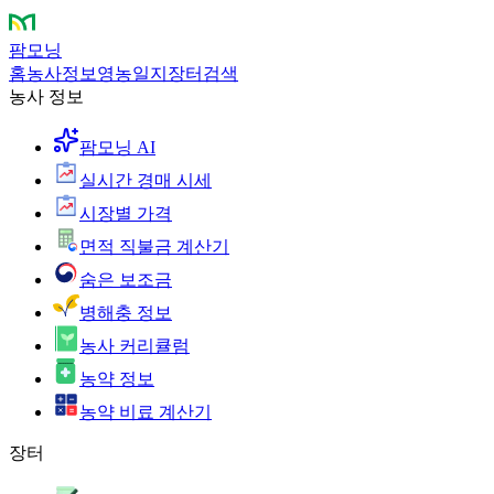
팜모닝
홈
농사정보
영농일지
장터
검색
농사 정보
팜모닝 AI
실시간 경매 시세
시장별 가격
면적 직불금 계산기
숨은 보조금
병해충 정보
농사 커리큘럼
농약 정보
농약 비료 계산기
장터