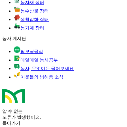
농자재 장터
농수산물 장터
생활잡화 장터
농기계 장터
농사 게시판
팜모닝공식
매일매일 농사공부
농사, 무엇이든 물어보세요
이웃들의 병해충 소식
알 수 없는
오류가 발생했어요.
돌아가기