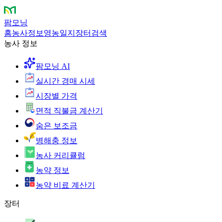
팜모닝
홈
농사정보
영농일지
장터
검색
농사 정보
팜모닝 AI
실시간 경매 시세
시장별 가격
면적 직불금 계산기
숨은 보조금
병해충 정보
농사 커리큘럼
농약 정보
농약 비료 계산기
장터