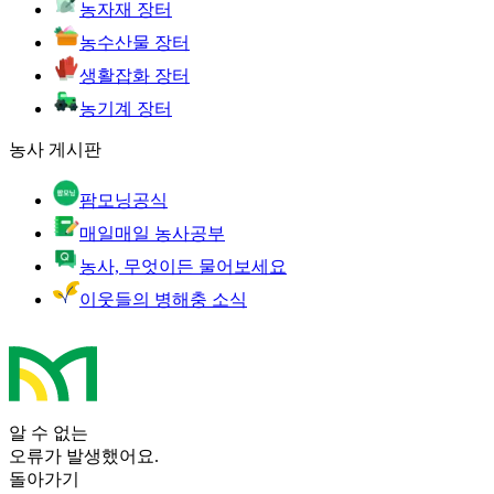
농자재 장터
농수산물 장터
생활잡화 장터
농기계 장터
농사 게시판
팜모닝공식
매일매일 농사공부
농사, 무엇이든 물어보세요
이웃들의 병해충 소식
알 수 없는
오류가 발생했어요.
돌아가기