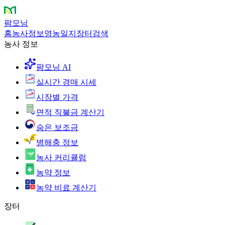
팜모닝
홈
농사정보
영농일지
장터
검색
농사 정보
팜모닝 AI
실시간 경매 시세
시장별 가격
면적 직불금 계산기
숨은 보조금
병해충 정보
농사 커리큘럼
농약 정보
농약 비료 계산기
장터