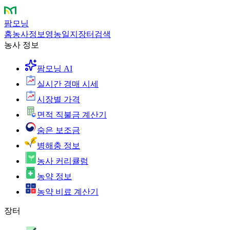
팜모닝
홈
농사정보
영농일지
장터
검색
농사 정보
팜모닝 AI
실시간 경매 시세
시장별 가격
면적 직불금 계산기
숨은 보조금
병해충 정보
농사 커리큘럼
농약 정보
농약 비료 계산기
장터