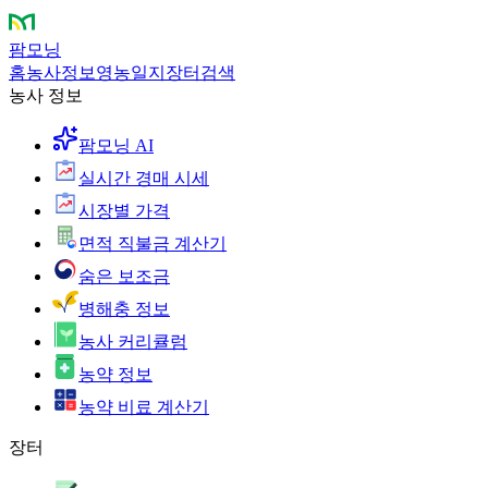
팜모닝
홈
농사정보
영농일지
장터
검색
농사 정보
팜모닝 AI
실시간 경매 시세
시장별 가격
면적 직불금 계산기
숨은 보조금
병해충 정보
농사 커리큘럼
농약 정보
농약 비료 계산기
장터