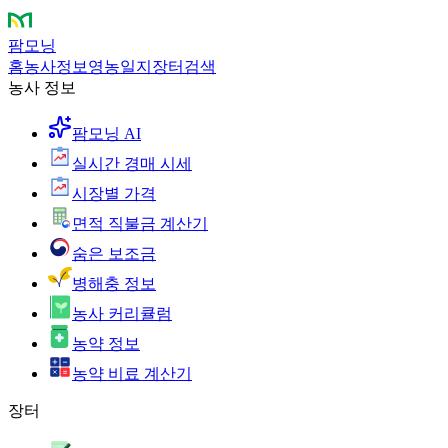
팜모닝
홈
농사정보
영농일지
장터
검색
농사 정보
팜모닝 AI
실시간 경매 시세
시장별 가격
면적 직불금 계산기
숨은 보조금
병해충 정보
농사 커리큘럼
농약 정보
농약 비료 계산기
장터