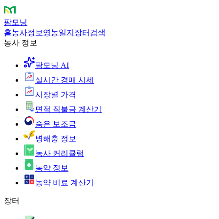
팜모닝
홈
농사정보
영농일지
장터
검색
농사 정보
팜모닝 AI
실시간 경매 시세
시장별 가격
면적 직불금 계산기
숨은 보조금
병해충 정보
농사 커리큘럼
농약 정보
농약 비료 계산기
장터