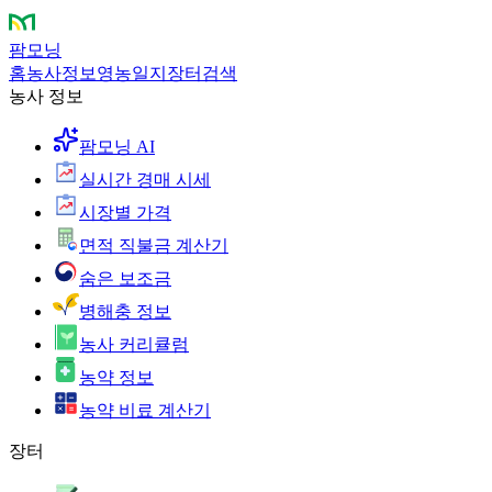
팜모닝
홈
농사정보
영농일지
장터
검색
농사 정보
팜모닝 AI
실시간 경매 시세
시장별 가격
면적 직불금 계산기
숨은 보조금
병해충 정보
농사 커리큘럼
농약 정보
농약 비료 계산기
장터