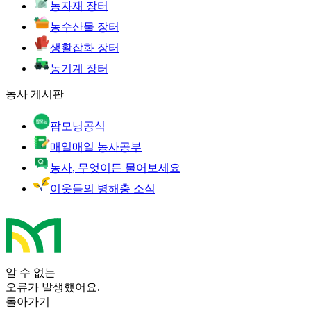
농자재 장터
농수산물 장터
생활잡화 장터
농기계 장터
농사 게시판
팜모닝공식
매일매일 농사공부
농사, 무엇이든 물어보세요
이웃들의 병해충 소식
알 수 없는
오류가 발생했어요.
돌아가기