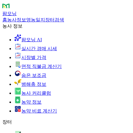
팜모닝
홈
농사정보
영농일지
장터
검색
농사 정보
팜모닝 AI
실시간 경매 시세
시장별 가격
면적 직불금 계산기
숨은 보조금
병해충 정보
농사 커리큘럼
농약 정보
농약 비료 계산기
장터