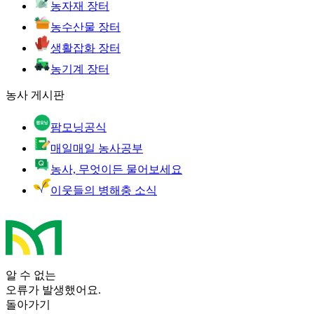
농자재 장터
농수산물 장터
생활잡화 장터
농기계 장터
농사 게시판
팜모닝공식
매일매일 농사공부
농사, 무엇이든 물어보세요
이웃들의 병해충 소식
알 수 없는
오류가 발생했어요.
돌아가기