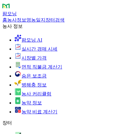
팜모닝
홈
농사정보
영농일지
장터
검색
농사 정보
팜모닝 AI
실시간 경매 시세
시장별 가격
면적 직불금 계산기
숨은 보조금
병해충 정보
농사 커리큘럼
농약 정보
농약 비료 계산기
장터