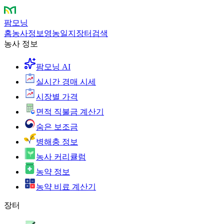
팜모닝
홈
농사정보
영농일지
장터
검색
농사 정보
팜모닝 AI
실시간 경매 시세
시장별 가격
면적 직불금 계산기
숨은 보조금
병해충 정보
농사 커리큘럼
농약 정보
농약 비료 계산기
장터