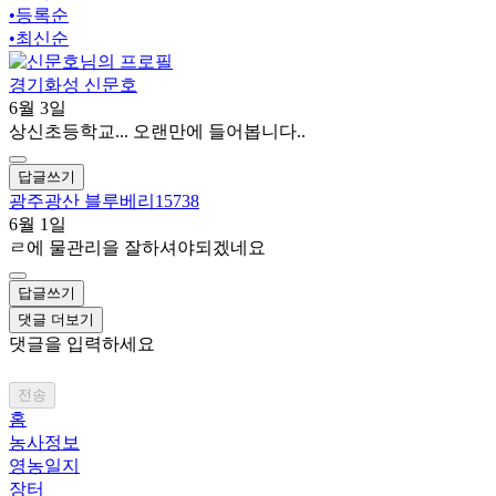
•
등록순
•
최신순
경기화성 신문호
6월 3일
상신초등학교... 오랜만에 들어봅니다..
답글쓰기
광주광산 블루베리15738
6월 1일
ㄹ에 물관리을 잘하셔야되겠네요
답글쓰기
댓글 더보기
댓글을 입력하세요
전송
홈
농사정보
영농일지
장터