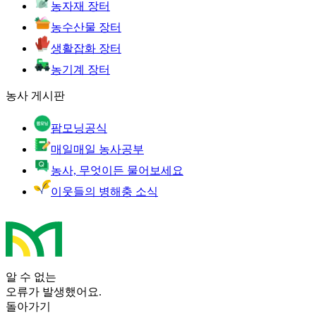
농자재 장터
농수산물 장터
생활잡화 장터
농기계 장터
농사 게시판
팜모닝공식
매일매일 농사공부
농사, 무엇이든 물어보세요
이웃들의 병해충 소식
알 수 없는
오류가 발생했어요.
돌아가기