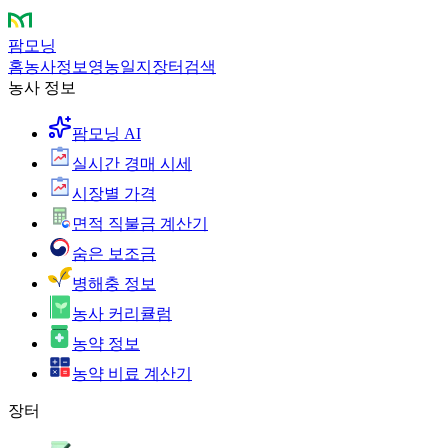
팜모닝
홈
농사정보
영농일지
장터
검색
농사 정보
팜모닝 AI
실시간 경매 시세
시장별 가격
면적 직불금 계산기
숨은 보조금
병해충 정보
농사 커리큘럼
농약 정보
농약 비료 계산기
장터