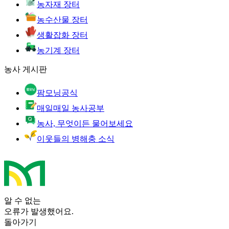
농자재 장터
농수산물 장터
생활잡화 장터
농기계 장터
농사 게시판
팜모닝공식
매일매일 농사공부
농사, 무엇이든 물어보세요
이웃들의 병해충 소식
알 수 없는
오류가 발생했어요.
돌아가기