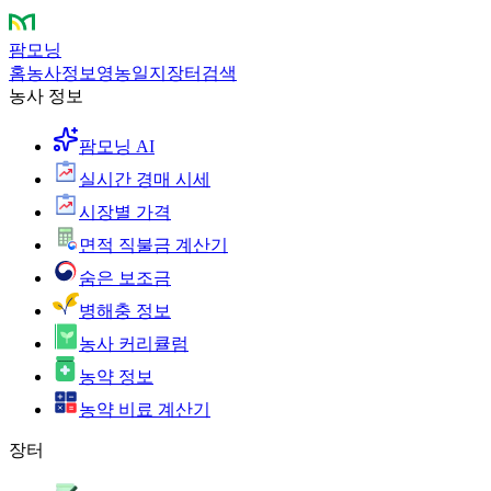
팜모닝
홈
농사정보
영농일지
장터
검색
농사 정보
팜모닝 AI
실시간 경매 시세
시장별 가격
면적 직불금 계산기
숨은 보조금
병해충 정보
농사 커리큘럼
농약 정보
농약 비료 계산기
장터