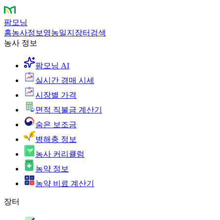
팜모닝
홈
농사정보
영농일지
장터
검색
농사 정보
팜모닝 AI
실시간 경매 시세
시장별 가격
면적 직불금 계산기
숨은 보조금
병해충 정보
농사 커리큘럼
농약 정보
농약 비료 계산기
장터