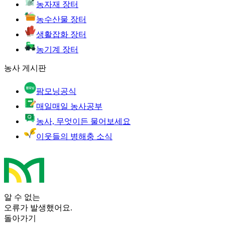
농자재 장터
농수산물 장터
생활잡화 장터
농기계 장터
농사 게시판
팜모닝공식
매일매일 농사공부
농사, 무엇이든 물어보세요
이웃들의 병해충 소식
알 수 없는
오류가 발생했어요.
돌아가기