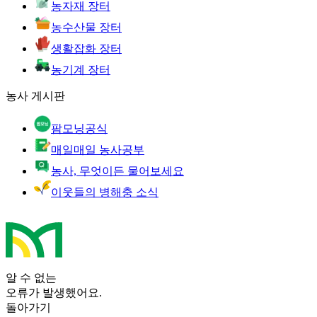
농자재 장터
농수산물 장터
생활잡화 장터
농기계 장터
농사 게시판
팜모닝공식
매일매일 농사공부
농사, 무엇이든 물어보세요
이웃들의 병해충 소식
알 수 없는
오류가 발생했어요.
돌아가기