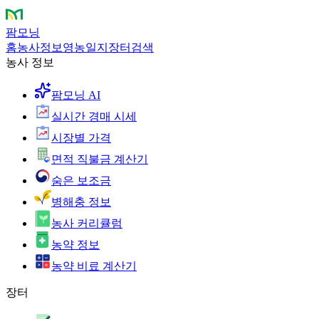
팜모닝
홈
농사정보
영농일지
장터
검색
농사 정보
팜모닝 AI
실시간 경매 시세
시장별 가격
면적 직불금 계산기
숨은 보조금
병해충 정보
농사 커리큘럼
농약 정보
농약 비료 계산기
장터