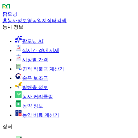
팜모닝
홈
농사정보
영농일지
장터
검색
농사 정보
팜모닝 AI
실시간 경매 시세
시장별 가격
면적 직불금 계산기
숨은 보조금
병해충 정보
농사 커리큘럼
농약 정보
농약 비료 계산기
장터