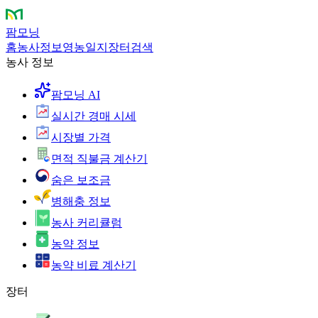
팜모닝
홈
농사정보
영농일지
장터
검색
농사 정보
팜모닝 AI
실시간 경매 시세
시장별 가격
면적 직불금 계산기
숨은 보조금
병해충 정보
농사 커리큘럼
농약 정보
농약 비료 계산기
장터