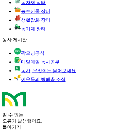
농자재 장터
농수산물 장터
생활잡화 장터
농기계 장터
농사 게시판
팜모닝공식
매일매일 농사공부
농사, 무엇이든 물어보세요
이웃들의 병해충 소식
알 수 없는
오류가 발생했어요.
돌아가기