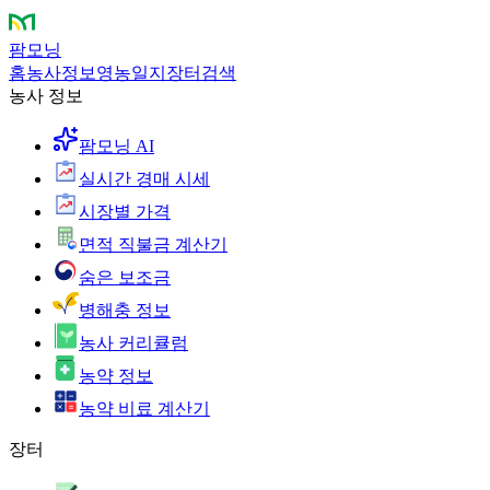
팜모닝
홈
농사정보
영농일지
장터
검색
농사 정보
팜모닝 AI
실시간 경매 시세
시장별 가격
면적 직불금 계산기
숨은 보조금
병해충 정보
농사 커리큘럼
농약 정보
농약 비료 계산기
장터