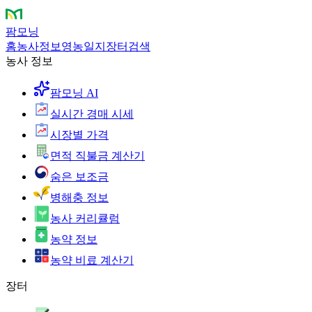
팜모닝
홈
농사정보
영농일지
장터
검색
농사 정보
팜모닝 AI
실시간 경매 시세
시장별 가격
면적 직불금 계산기
숨은 보조금
병해충 정보
농사 커리큘럼
농약 정보
농약 비료 계산기
장터