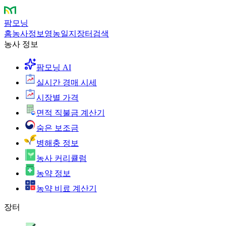
팜모닝
홈
농사정보
영농일지
장터
검색
농사 정보
팜모닝 AI
실시간 경매 시세
시장별 가격
면적 직불금 계산기
숨은 보조금
병해충 정보
농사 커리큘럼
농약 정보
농약 비료 계산기
장터