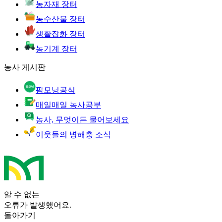
농자재 장터
농수산물 장터
생활잡화 장터
농기계 장터
농사 게시판
팜모닝공식
매일매일 농사공부
농사, 무엇이든 물어보세요
이웃들의 병해충 소식
알 수 없는
오류가 발생했어요.
돌아가기