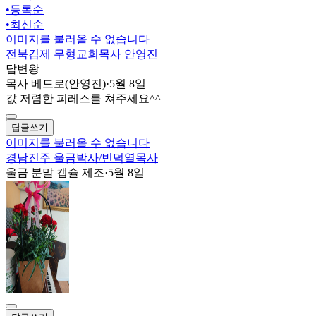
•
등록순
•
최신순
이미지를 불러올 수 없습니다
전북김제 무형교회목사 안영진
답변왕
목사 베드로(안영진)
·
5월 8일
값 저렴한 피레스를 쳐주세요^^
답글쓰기
이미지를 불러올 수 없습니다
경남진주 울금박사/빈덕열목사
울금 분말 캡슐 제조
·
5월 8일