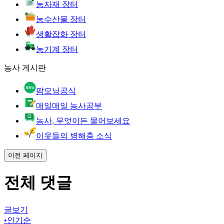
농자재 장터
농수산물 장터
생활잡화 장터
농기계 장터
농사 게시판
팜모닝공식
매일매일 농사공부
농사, 무엇이든 물어보세요
이웃들의 병해충 소식
이전 페이지
전체 댓글
글보기
•
인기순