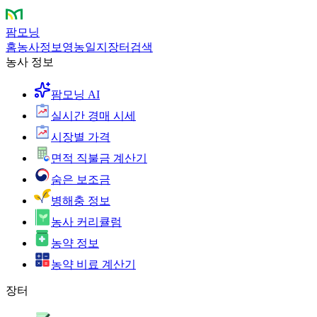
팜모닝
홈
농사정보
영농일지
장터
검색
농사 정보
팜모닝 AI
실시간 경매 시세
시장별 가격
면적 직불금 계산기
숨은 보조금
병해충 정보
농사 커리큘럼
농약 정보
농약 비료 계산기
장터